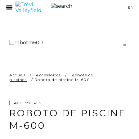
EN
UITS
Accueil
/
Accessoires
/
Robots de
piscines
/ Roboto de piscine M-600
ACCESSOIRES
RES
ROBOTO DE PISCINE
M-600
S
S