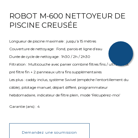
ROBOT
M-600 NETTOYEUR DE
PISCINE CREUSÉE
Longueur de piscine maximale : jusqu’à 15 mètres
Couverture de nettoyage : Fond, parois et ligne d’eau
Durée de cycle de nettoyage : 1h30 / 2h / 2h30
Filtration : Multicouche avec panier combiné filtres fins / ultra fins et
pré filtre fin + 2 panneaux ultra fins supplémentaires
Les plus : caddy inclus, système Swivel (empêche l’entortillement du
câble), pilotage manuel, départ differé, programmateur
hebdomadaire, indicateur de filtre plein, mode ‘Récupérez-moi’
Garantie (ans) : 4
Demandez une soumission