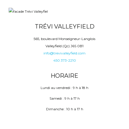
TRÉVI VALLEYFIELD
565, boulevard Monseigneur-Langlois
Valleyfield (Qc) J6S 0B1
info@trevivalleyfield.com
450 373-2210
HORAIRE
Lundi au vendredi : 9 h à 18 h
Samedi : 9 h à 17 h
Dimanche : 10 h à 17 h