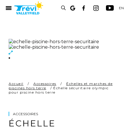
EN
UITS
Accueil
/
Accessoires
/
Échelles et marches de
piscines hors terre
/ Échelle sécuritaire olympic
pour piscine hors terre
RES
ACCESSOIRES
S
ÉCHELLE
S