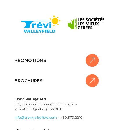
PROMOTIONS
BROCHURES
Trévi Valleyfield
565, boulevard Monseigneur-Langlois
Valleyfield (Québec) J6S 0B1
info@trevivalleyfield.com
– 450.373.2210
NIR