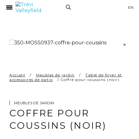
EN
UITS
Accueil
/
Meubles de jardin
/
Table de foyer et
accessoires de patio
/ Coffre pour coussins (noir)
MEUBLES DE JARDIN
RES
COFFRE POUR
COUSSINS (NOIR)
S
S