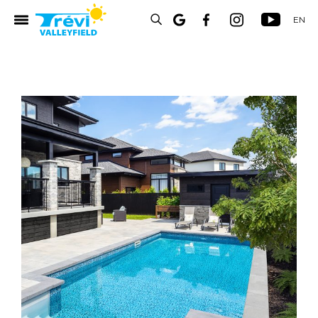
EN
UITS
RES
S
S