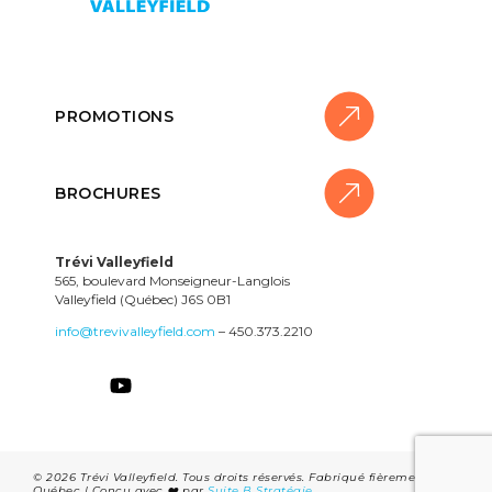
PROMOTIONS
BROCHURES
Trévi Valleyfield
565, boulevard Monseigneur-Langlois
Valleyfield (Québec) J6S 0B1
info@trevivalleyfield.com
– 450.373.2210
NIR
ISSION
EZ-
© 2026 Trévi Valleyfield. Tous droits réservés. Fabriqué fièrement au
Québec | Conçu avec ❤️ par
Suite B Stratégie